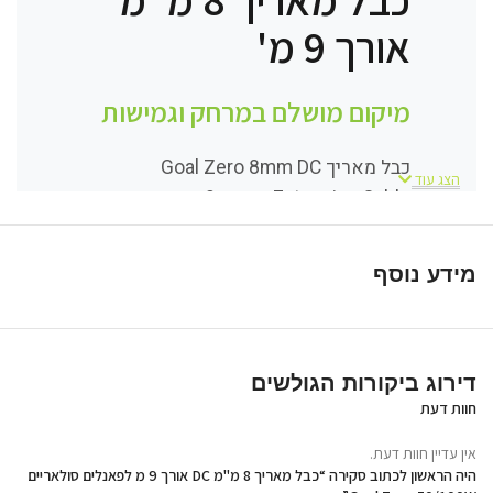
אורך 9 מ'
מיקום מושלם במרחק וגמישות
כבל מאריך Goal Zero 8mm DC
הצג עוד
Extension Cable באורך 9 מטר
מאפשר להאריך את חיבור הטעינה בין
פאנלים סולאריים של Goal Zero לבין
מידע נוסף
תחנת הכוח. הכבל מספק גמישות
גבוהה יותר בהצבת הפאנל הסולארי,
כך שניתן למקם אותו במקום עם
חשיפה טובה יותר לשמש בזמן
דירוג ביקורות הגולשים
חוות דעת
שהתחנה נמצאת במיקום מוצל או מוגן.
אין עדיין חוות דעת.
היה הראשון לכתוב סקירה “כבל מאריך 8 מ"מ DC אורך 9 מ לפאנלים סולאריים