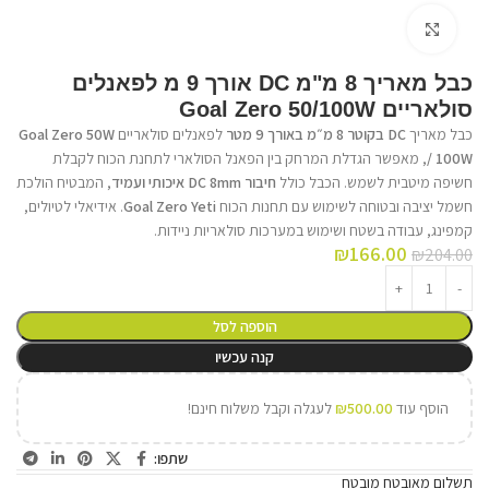
לחץ על התמונה להגדלה
כבל מאריך 8 מ"מ DC אורך 9 מ לפאנלים
סולאריים Goal Zero 50/100W
כבל מאריך
DC בקוטר 8 מ״מ באורך 9 מטר
לפאנלים סולאריים
Goal Zero 50W
/ 100W
, מאפשר הגדלת המרחק בין הפאנל הסולארי לתחנת הכוח לקבלת
חשיפה מיטבית לשמש. הכבל כולל
חיבור DC 8mm איכותי ועמיד
, המבטיח הולכת
חשמל יציבה ובטוחה לשימוש עם תחנות הכוח
Goal Zero Yeti
. אידיאלי לטיולים,
קמפינג, עבודה בשטח ושימוש במערכות סולאריות ניידות.
₪
166.00
₪
204.00
הוספה לסל
קנה עכשיו
הוסף עוד
500.00
₪
לעגלה וקבל משלוח חינם!
שתפו:
תשלום מאובטח מובטח