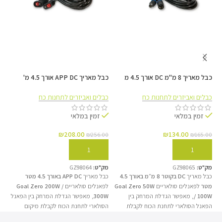
רכב / קרוואן / שטח
מאפשר למקם את הפאנלים על גג הרכב או במרחק
מהלקבלת תפוקת אנרגיה מוגדלת.
כבל מאריך 8 מ"מ DC אורך 4.5 מ
כבל מאריך APP DC אורך 4.5 מ'
לפאנלים סולאריים Goal Zero
לפאנלים סולאריים Goal Zero
מערכת גיבוי סולארית
0W
200/300W
50/100W
כבלים ואביזרים לתחנות כח
כבלים ואביזרים לתחנות כח
כב
נותן גמישות מוחלטת בהצבת הפאנלים בזמן טעינת תחנות
זמין במלאי
זמין במלאי
כוח גדולות מחוץ לרשת ה‌חשמל.
₪
208.00
₪
134.00
00
₪
256.00
₪
165.00
הוספה לסל
הוספה לסל
מק"ט:
GZ98065
מק"ט:
GZ98064
מק
כבל מאריך
DC בקוטר 8 מ״מ באורך 4.5
כבל מאריך
APP DC באורך 4.5 מטר
מטר
לפאנלים סולאריים
Goal Zero 50W
לפאנלים סולאריים
Goal Zero 200W /
/ 100W
, מאפשר הגדלת המרחק בין
300W
, מאפשר הגדלת המרחק בין הפאנל
הפאנל הסולארי לתחנת הכוח לקבלת
הסולארי לתחנת הכוח לקבלת מיקום
הפ
מיקום מיטבי לשמש. הכבל כולל
חיבור DC
אופטימלי בשמש. הכבל כולל
מחברי APP
נד