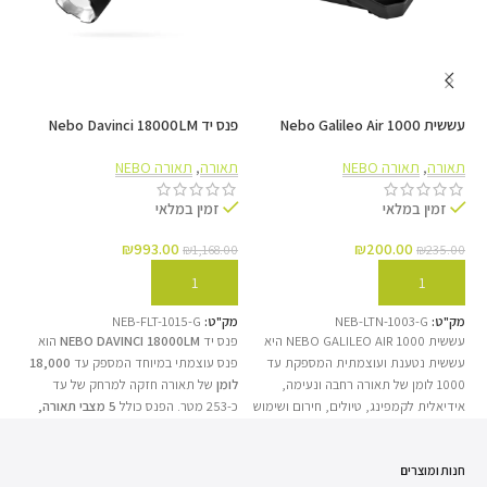
חיסכון אקלימי וחשמלי
עששית Nebo Galileo Air 1000
פנס יד Nebo Davinci 18000LM
פנס יד ex
טעינה משולבת בעזרת חשמל דרך חיבור ה-USB או על ידי
העמדת המוצר באור שמש – לנוחות מוחלטת בטבע.
תאורה
,
תאורה NEBO
תאורה
,
תאורה NEBO
תא
זמין במלאי
זמין במלאי
₪
993.00
₪
200.00
00
₪
1,168.00
₪
235.00
הוספה לסל
הוספה לסל
עד 20 שעות עבודה
מק"ט:
NEB-LTN-1003-G
מק"ט:
NEB-FLT-1015-G
מק
עששית NEBO GALILEO AIR 1000 היא
פנס יד
NEBO DAVINCI 18000LM
הוא
פנ
נצלו את המוצר לפחות 12 שעות רצופות ואפילו 20
עששית נטענת ועוצמתית המספקת עד
פנס עוצמתי במיוחד המספק עד
18,000
BO
במצבי חיסכון, בזכות סוללת הליתיום העוצמתית וההשהיה
1000 לומן של תאורה רחבה ונעימה,
לומן
של תאורה חזקה למרחק של עד
המ
היציבה של ה-LED.
אידיאלית לקמפינג, טיולים, חירום ושימוש
כ-253 מטר. הפנס כולל
5 מצבי תאורה,
למרח
בשטח. העששית כוללת מספר מצבי
זום מתכוונן וחוגת בחירת מצבים מגנטית
,
טכנול
תאורה, עיצוב מתקפל וקל לנשיאה,
המאפשרים שליטה מדויקת בעוצמת
וסוללה נטענת המאפשרת זמן עבודה
האור. בנוסף, הוא מצויד
בסוללה נטענת
רג
חנות ומוצרים