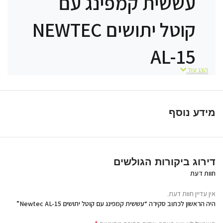
עששית קמפינג עם
קוטל יתושים NEWTEC
AL-15
הצג עוד
תאורה נעימה לאוהל ולגינה, סביבה
נקייה מחרקים
מידע נוסף
NEWTEC AL-15 היא עששית קמפינג חכמה
שמשלבת תאורה עוצמתית יחד עם קוטל יתושים
מובנה, במכשיר קומפקטי אחד. עם זמן עבודה
דירוג ביקורות הגולשים
יוצא דופן של עד 20 שעות, טעינה סולארית ו-
חוות דעת
USB, ועיצוב שמתאים לתוך האוהל ומחוצה לו,
אין עדיין חוות דעת.
לא צריך יותר לבחור בין אור במחנה לחיים בלתי
היה הראשון לכתוב סקירה “עששית קמפינג עם קוטל יתושים Newtec AL-15”
עקוצים.