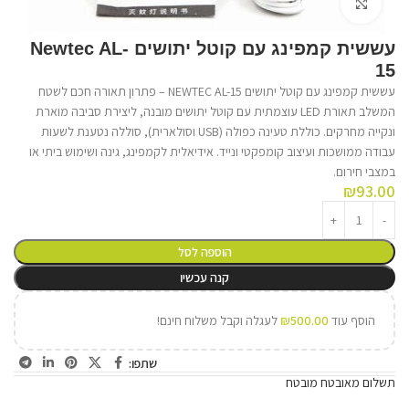
לחץ על התמונה להגדלה
עששית קמפינג עם קוטל יתושים Newtec AL-
15
עששית קמפינג עם קוטל יתושים NEWTEC AL-15 – פתרון תאורה חכם לשטח
המשלב תאורת LED עוצמתית עם קוטל יתושים מובנה, ליצירת סביבה מוארת
ונקייה מחרקים. כוללת טעינה כפולה (USB וסולארית), סוללה נטענת לשעות
עבודה ממושכות ועיצוב קומפקטי ונייד. אידיאלית לקמפינג, גינה ושימוש ביתי או
במצבי חירום.
₪
93.00
הוספה לסל
קנה עכשיו
הוסף עוד
500.00
₪
לעגלה וקבל משלוח חינם!
שתפו:
תשלום מאובטח מובטח