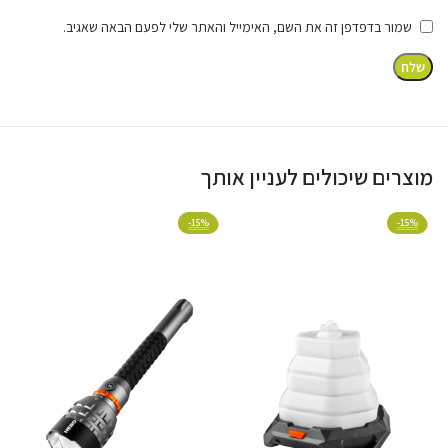
שמור בדפדפן זה את השם, האימייל והאתר שלי לפעם הבאה שאגיב.
מוצרים שיכולים לעניין אותך
למה לבחור ב-NEWTEC AL-15?
%
-15%
-15%
2 ב-1
תאורת LED חזקה ונעימה משולבת יחד עם מנגנון קטילה
עדין ואמין במכשיר אחד בלבד וחוסך מקום.