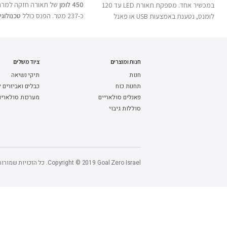
450 לומן
של תאורה חזקה למרח
במכשיר אחד. מספקת תאורת LED עד 120
כ-237 מטר. הפנס כולל
לומנס, נטענת באמצעות USB או פאנל
Power™
המאפשרת שימוש בסו
סולארי, ומאפשרת גם טעינת מכשירים קטנים
או בסוללת AA רגילה, יחד עם
זום
דרך יציאת USB. פתרון תאורה וטעינה קטן,
6
, תפס כיס דו-כיווני ובסיס מגנט
עמיד ונוח לקמפינג, לטיולים ולמצבי חירום.
ללא ידיים. גוף האלומיניום העמי
חנות ומוצרים
ציוד משלים
למים בתקן
IPX4
הופכים אותו ל
חנות
תיקי נשיאה
אמין לעבודה, לטיולים ולשימוש יו
תחנות כוח
כבלים ואביזרים 
פאנלים סולאריים
מערכות סולארי
סוללות גיבוי
דגם
Copyright © 2019 Goal Zero Israel. כל הזכויות שמורות.
עוצמת תאורה עבודה (גבוה)
עוצמת פנס קדמי (גבוה)