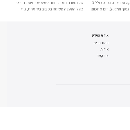
לומן של תאורה חזקה ומדויקת. הפנס כולל 3
של תאורה חזקה ונוחה לשימוש יומיומי. הפנס
לקמפי
נמוך ופלאש), זום מתכוונן
כולל הפעלה פשוטה בסיבוב ביד אחת, גוף
מעבר 
פלדה לנשיאה נוחה. גוף
אלומיניום קשיח בדרגת מטוס ועמידות למים
כוללת
מטוס ועמידות למים ואבק
בתקן IPX7. בזכות טבעת מחזיק מפתחות
מבטיחים שימוש אמין בעבודה,
מובנית, ניתן לחבר אותו בקלות למפתחות,
פתרון
מיומי.
לתיק או לציוד, כך שתמיד יהיה לכם מקור
הכוח מס
אודות ומידע
תאורה זמין ונייד לכל מצב.
עמוד הבית
אודות
צור קשר