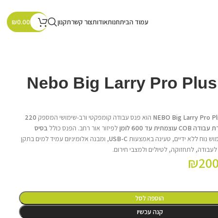
עמוד הבית
חנות
אודות
צור קשר
תקנון
₪
0.00
פנס כיס Nebo Big Larry Pro Plus
NEBO Big Larry Pro P
הוא פנס עבודה קומפקטי ורב-שימושי המספק
220
 COB עוצמתית עד 600 לומן
לפיזור אור רחב. הפנס כולל
בסיס
וש נוח ללא ידיים, טעינה באמצעות
USB-C
, ומבנה אלומיניום עמיד למים בתקן
לעבודה, לתחזוקה, לטיולים ולמצבי חירום.
₪
200
הוספה לסל
קנה עכשיו