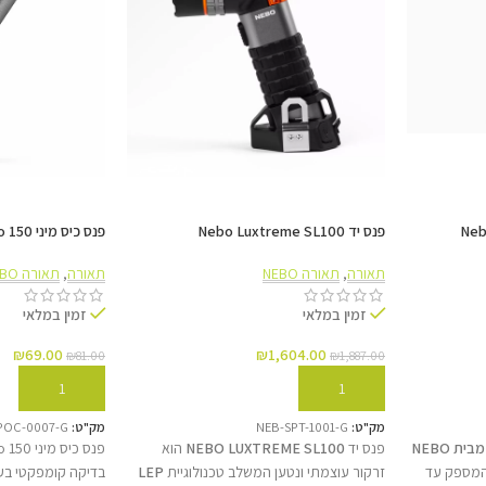
טעינת USB-C מודרנית
פנס יד Nebo Luxtreme SL100
פנס כיס מיני Nebo Columbo 150
וזמינות גבוהה. סוללת הליתיום-יון 2200mAh מספקת זמן עבודה של עד 32 שעות במצבי צריכה נמוכה.
תאורה
,
תאורה NEBO
תאורה
,
תאורה NEBO
זמין במלאי
זמין במלאי
₪
69.00
₪
1,604.00
₪
81.00
₪
1,887.00
הוספה לסל
הוספה לסל
מק"ט:
NEB-SPT-1001-G
מק"ט:
POC-0007-G
פנס יד
NEBO LUXTREME SL100
הוא
 המספק עד
זרקור עוצמתי ונטען המשלב טכנולוגיית
LEP