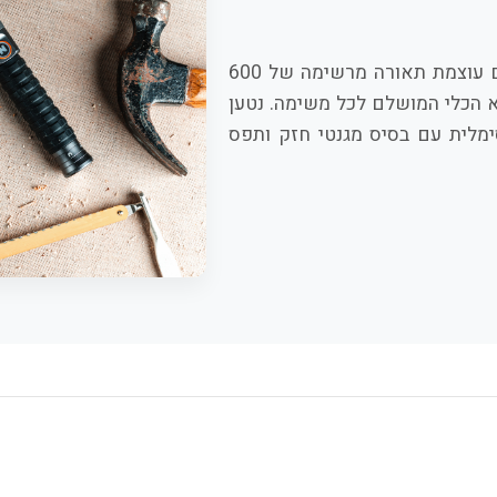
ה-BIG Larry PRO+ חוזר, והוא בהיר ויעיל מאי פעם. עם עוצמת תאורה מרשימה של 600
לומן בפנס העליון, הוא הכלי המושלם לכל משימה. נטען
ציע ורסטיליות מקסימלית עם בסיס מגנטי חזק ותפס