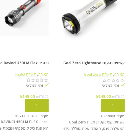
עששית נטענת Goal Zero Lighthouse
פנס יד Nebo Davinci 450LM Flex
Micro Charge USB
תאורה
,
תאורה NEBO
תאורה
,
תאורה Goal Zero
זמין במלאי
זמין במלאי
₪
149.00
₪
149.00
₪
176.00
₪
176.00
הוספה לסל
הוספה לסל
מק"ט:
NEB-FLT-1046-G
מק"ט:
GZ32008
פנס יד
DAVINCI 450LM FLEX מבית NEBO
עששית קומפקטית מבית Goal Zero
הוא פנס כיס קומפקטי ועוצמתי
המשלבת פנס, תאורת שטח וסוללת גיבוי