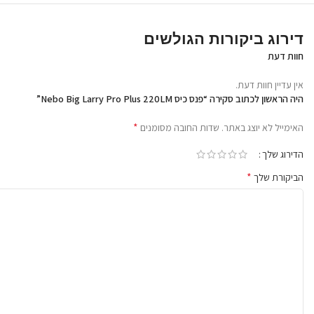
מה הופך את ה-Big Larry PRO+ למנורת העבודה החד
דירוג ביקורות הגולשים
חוות דעת
אין עדיין חוות דעת.
היה הראשון לכתוב סקירה “פנס כיס Nebo Big Larry Pro Plus 220LM”
תאורת C•O•B אדומה
*
האימייל לא יוצג באתר.
שדות החובה מסומנים
כולל מצב אור אדום (קבוע ומהבהב) המושלם לאיתות
מצוקה, חירום בצד הדרך או שמירה על ראיית לילה מבלי
הדירוג שלך
לסנוור.
*
הביקורת שלך