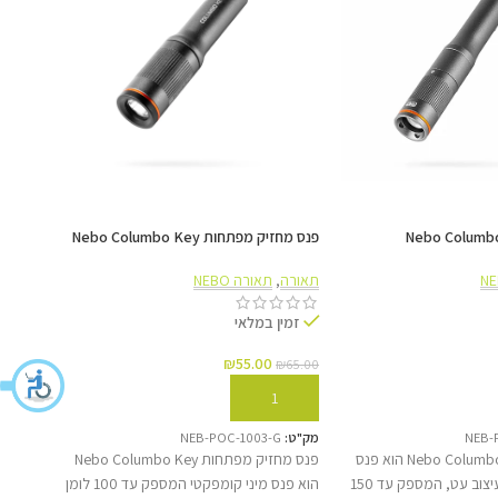
פנס מחזיק מפתחות Nebo Columbo Key
תאורה ניידת  350
שכחו מהחלפת סוללות. ה-Big Larry PRO+ נטען בקלות דרך חיבור USB-C, מה שמבטיח טעינה מהירה
תאורה
,
תאורה NEBO
תאורה
זמין במלאי
זמ
₪
55.00
35.00
₪
65.00
הוספה לסל
הוס
NEB-
מק"ט:
NEB-POC-1003-G
מק"ט:
פנס כיס מיני Nebo Columbo 150 הוא פנס
פנס מחזיק מפתחות Nebo Columbo Key
תאורת
בדיקה קומפקטי בעיצוב עט, המספק עד 150
הוא פנס מיני קומפקטי המספק עד 100 לומן