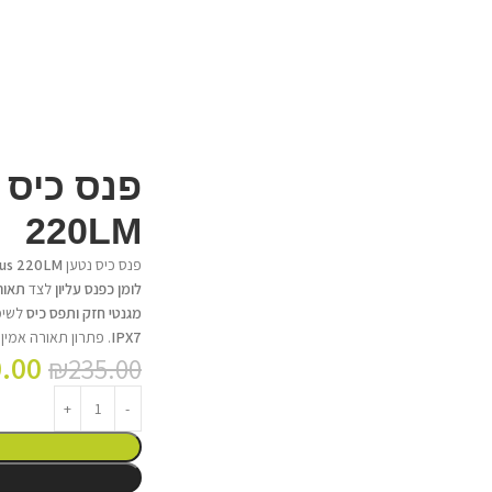
220LM
פנס כיס נטען
lus 220LM
לומן כפנס עליון
לצד
תאורת עבודה
מגנטי חזק ותפס כיס
לשימ
IPX7
. פתרון תאורה אמין 
.00
₪
235.00