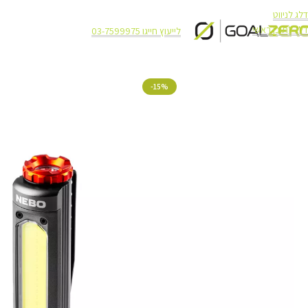
דלג לניווט
דלג לתוכן ראשי
לייעוץ חייגו 03-7599975
עמוד הבית
תאורה
תאורה NEBO
פנס כיס Nebo Big Larry Pro Plus 220LM
-15%