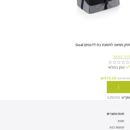
תיק נשיאה לתחנת כח לדגמים Goal
Zero YETI 1000X / 1500X
תיקי נשיאה
זמין במלאי
₪
470.00
₪
578.00
הוספה לסל
מק"ט:
GZ92301
חנות ומוצרים
חנות
תחנות כוח