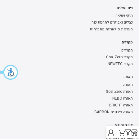
ציוד משלים
תיקי נשיאה
כבלים ואביזרים לתחנות כוח
מערכות סולאריות מתקדמות
מקררים
מקררים
מקררי Goal Zero
מקררי NEWTEC
תאורה
תאורה
תאורה Goal Zero
תאורה NEBO
תאורה BRIGHT
תאורה ציבורית CARBON
אודות ומידע
עמוד הבית
חנות
מסננים
העגלה.
החשבון שלי