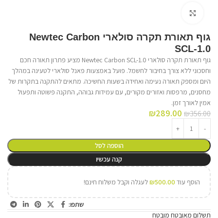
לחץ על התמונה להגדלה
גוף תאורת תקרה סולארי Newtec Carbon
SCL-1.0
גוף תאורת תקרה סולארי Newtec Carbon SCL-1.0 מציע פתרון תאורה חכם
וחסכוני ללא צורך בחיבור לחשמל. פועל באמצעות פאנל סולארי לטעינה במהלך
היום ומספק תאורה נעימה ואחידה בשעות החשיכה. מתאים להתקנה בתקרות של
מחסנים, מרפסות ואזורים מקורים, עם עמידות גבוהה, התקנה פשוטה ותפעול
אמין לאורך זמן.
₪
289.00
₪
356.00
הוספה לסל
קנה עכשיו
הוסף עוד
500.00
₪
לעגלה וקבל משלוח חינם!
שתפו:
תשלום מאובטח מובטח