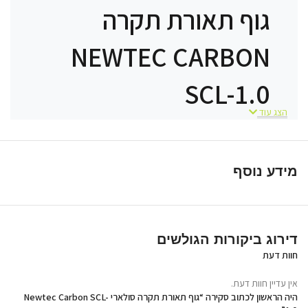
גוף תאורת תקרה
NEWTEC CARBON
SCL-1.0
הצג עוד
תאורה חכמה לחללים פנימיים
וחיצוניים
מידע נוסף
NEWTEC CARBON SCL-1.0 הוא גוף תאורה
סולארי מתקדם לתקרה, המספק תאורה
דירוג ביקורות הגולשים
עוצמתית ואחידה לחללים פנימיים ומרפסות –
חוות דעת
עם שליטה חכמה, עמידות גבוהה (IP65) ויעילות
אין עדיין חוות דעת.
אנרגטית מרבית הפועלת ללא צורך בתשתית
היה הראשון לכתוב סקירה “גוף תאורת תקרה סולארי Newtec Carbon SCL-