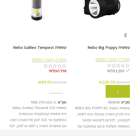
פאנל סולארי מונו-קריסטלי לטעינה מהירה ויעילה
עששית Nebo Big Poppy
עששית Nebo Galileo Tempest
SB
350
סוללת LiFePO₄ 25Ah עם אורך חיים ארוך במיוחד
תאורה
,
תאורה NEBO
תאורה
,
תאורה NEBO
תא
אזל המלאי
זמין במלאי
₪
89.00
₪
200.00
₪
105.00
₪
235.00
00
גוף אלומיניום-מגנזיום עמיד ודרגת אטימות IP65
מידע נוסף
הוספה לסל
מק"ט:
NEB-LTN-1011-G
מק"ט:
NE6908
מק
עששית Nebo Galileo Tempest 350
עששית נטענת NEBO BIG POPPY RC
היא עששית קומפקטית ועוצמתית
היא פתרון תאורה עוצמתי ונוח לשטח,
המ
המספקת עד 350 לומן של תאורה רחבה
לקמפינג, לחירום ולשימוש יומיומי.
עם אפשרות תאורה ב-360° או 120°, לצד
העששית משלבת עיצוב קומפקטי עם
מצב זרקור למרחק. העששית כוללת
תאורה חזקה ואחידה, המספקת פיזור אור
פא