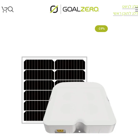
דלג לניווט
דלג לתוכן ראשי
עמוד הבית
תאורה
תאורה NEWTEC CARBON
-19%