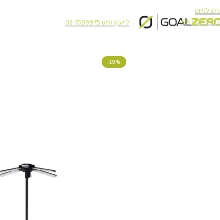
דלג לניווט
דלג לתוכן ראשי
לייעוץ חייגו 03-7599975
עמוד הבית
תאורה
תאורה Goal Zero
עמוד תאורה נייד Goal Zero Skylight 6000Lm
-19%