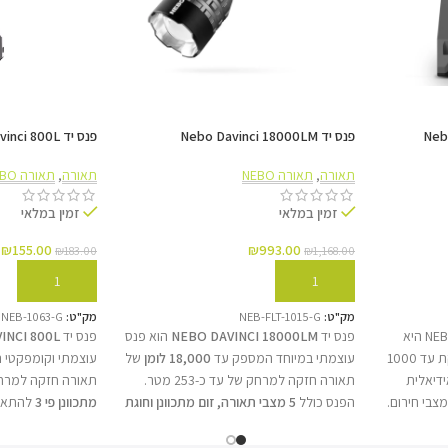
רי
פנס יד Nebo Davinci 18000LM
פנס יד Nebo Davinci 800L
תאורה
,
תאורה NEBO
תאורה
,
תאורה NEBO
זמין במלאי
זמין במלאי
₪
155.00
₪
993.00
₪
183.00
₪
1,168.00
הוספה לסל
הוספה לסל
זמני תאורה ארוכים –
מק"ט:
NEB-FLT-1015-G
מק"ט:
NEB-1063-G
עם ובלי סוללה מרכזית
עששית נטענת NEBO Galileo 1000 היא
פנס יד
NEBO DAVINCI 18000LM
הוא פנס
פנס יד
INCI 800L
עששית עוצמתית וניידת המספקת עד 1000
עוצמתי במיוחד המספק עד
18,000 לומן
של
עוצמתי וקומפקטי
המערכת מצוידת בסוללה פנימית המאפשרת 
ידיאלית
תאורה חזקה למרחק של עד כ-253 מטר.
תאורה חזקה למרח
שעות באור נמוך ועד שעה באור מירבי), ל
צבי חירום.
הפנס כולל
5 מצבי תאורה, זום מתכוונן וחוגת
מתכוונן פי 3
להתאמה
מתגלה
ה, עיצוב
בחירת מצבים מגנטית
, המאפשרים שליטה
סוללה נטענת USB-C
טענת
מדויקת בעוצמת האור. בנוסף, הוא מצויד
Power Control™