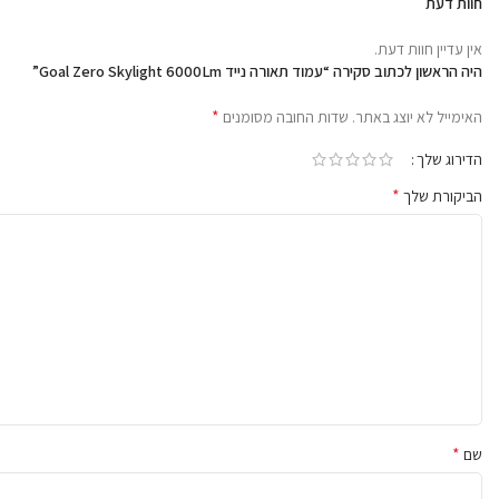
חוות דעת
אין עדיין חוות דעת.
היה הראשון לכתוב סקירה “עמוד תאורה נייד Goal Zero Skylight 6000Lm”
*
האימייל לא יוצג באתר.
שדות החובה מסומנים
הדירוג שלך
עוצמה וגמישות
*
הביקורת שלך
עוצמת תאורה גבוהה של עד 6000 לומנס להארת שטחים
גדולים. מבנה
טלסקופי מתכוונן הניתן לכיוון מגובה 1.5 מטר ועד 4.5 מטר
להארה היקפית ואופטימלית לכל מקום.
*
שם