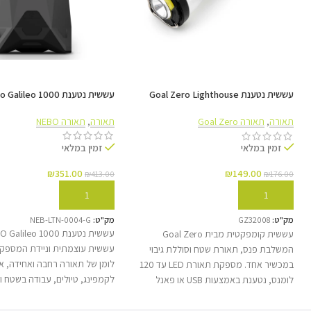
ואיתן גם בתנאי שטח מאתגרים.
מוצר שנועד להיות איתכם בשטח: בקמפינג וטיולים עמוק בטבע, באת
בנייה או כגיבוי לשעת חירום והפסקות חשמל ממושכות.
עששית נטענת Goal Zero Lighthouse
עששית נטענת Nebo Galileo 1000
Micro Charge USB
תאורה
,
תאורה NEBO
תאורה
,
תאורה Goal Zero
זמין במלאי
זמין במלאי
₪
351.00
₪
149.00
₪
413.00
₪
176.00
הוספה לסל
הוספה לסל
מק"ט:
NEB-LTN-0004-G
מק"ט:
GZ32008
עששית קומפקטית מבית Goal Zero
המשלבת פנס, תאורת שטח וסוללת גיבוי
לומן של תאורה רחבה ואחידה, א
במכשיר אחד. מספקת תאורת LED עד 120
לקמפינג, טיולים, עבודה בשטח ומ
לומנס, נטענת באמצעות USB או פאנל
העששית כוללת מספר מצבי תאור
סולארי, ומאפשרת גם טעינת מכשירים קטנים
קומפקטי ונוח לנשיאה, וסוללה נ
דרך יציאת USB. פתרון תאורה וטעינה קטן,