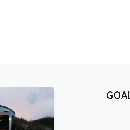
נת GOALZERO