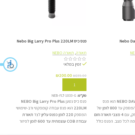
פנס כיס Nebo Big Larry Pro Plus 220LM
80Lm
תאורה
,
תאורה NEBO
תאורה
זמין במלאי
זמ
₪
200.00
₪
235.00
117.00
הוספה לסל
הוס
מק"ט:
NEB-FLT-1033-G
מק"ט:
NEBO DAV
הוא פנס
פנס כיס נטען
NEBO Big Larry Pro Plus
 המספק עד
800 לומן
של
220LM
הוא פנס עבודה קומפקטי ורב-שימושי
עבודה עצמאית לזמן קצר (עד 8
ק, עם
4 מצבי תאורה וזום
המספק
220 לומן כפנס עליון
לצד
תאורת
מספקת
הארות בזק כשצריך הכי מהר שאפשר. אך העוצמה האמיתית
 לכל מצב. הפנס כולל
עבודה COB עוצמתית עד 600 לומן
לפיזור
או לקר
, טכנולוגיית
Smart
אור רחב. הפנס כולל
בסיס מגנטי חזק ותפס
באנרג
בחיבור המערכת אל תחנות הכוח מסדרת Goal Zero Yeti בעזרת כבל ה-12V המצורף – מה שיעניק לכם
לניהול יעיל של הסוללה,
כיס
לשימוש נוח ללא ידיים, טעינה באמצעות