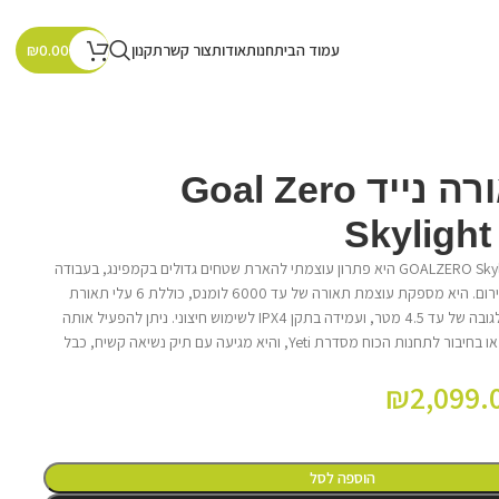
עמוד הבית
חנות
אודות
צור קשר
תקנון
₪
0.00
עמוד תאורה נייד Goal Zero
Skyligh
תאורה ניידת נטענת GOALZERO Skylight היא פתרון עוצמתי להארת שטחים גדולים בקמפינג, בעבודה
בשטח, בחצר או במצבי חירום. היא מספקת עוצמת תאורה של עד 6000 לומנס, כוללת 6 עלי תאורת
LED מתכווננים, נפתחת לגובה של עד 4.5 מטר, ועמידה בתקן IPX4 לשימוש חיצוני. ניתן להפעיל אותה
באמצעות סוללה פנימית או בחיבור לתחנות הכוח מסדרת Yeti, והיא מגיעה עם תיק נשיאה קשיח, כבל
₪
2,099.
הוספה לסל