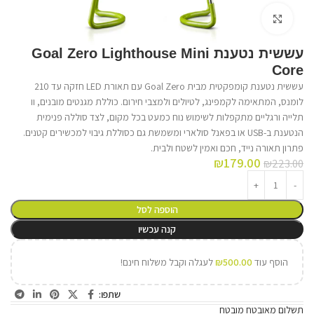
לחץ על התמונה להגדלה
עששית נטענת Goal Zero Lighthouse Mini
Core
עששית נטענת קומפקטית מבית Goal Zero עם תאורת LED חזקה עד 210
לומנס, המתאימה לקמפינג, לטיולים ולמצבי חירום. כוללת מגנטים מובנים, וו
תלייה ורגליים מתקפלות לשימוש נוח כמעט בכל מקום, לצד סוללה פנימית
הנטענת ב-USB או בפאנל סולארי ומשמשת גם כסוללת גיבוי למכשירים קטנים.
פתרון תאורה נייד, חכם ואמין לשטח ולבית.
₪
179.00
₪
223.00
הוספה לסל
קנה עכשיו
הוסף עוד
500.00
₪
לעגלה וקבל משלוח חינם!
שתפו:
תשלום מאובטח מובטח