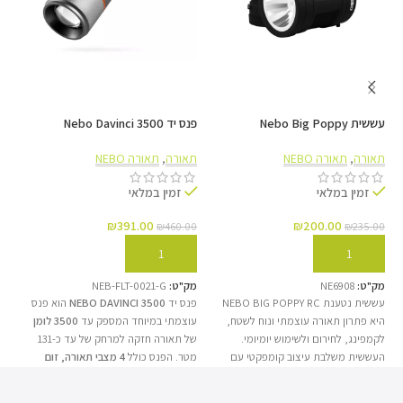
הצמדה חכמה
למשטחים
כוללת רגליים מתקפלות להעמדה יציבה על משטח, וו
עששית Nebo Big Poppy
פנס יד Nebo Davinci 3500
פנס יד M
תלייה ומגנטים
מובנים המאפשרים שימוש והצמדה בסככות רכבים או על
תאורה
,
תאורה NEBO
תאורה
,
תאורה NEBO
תא
גגות מתכת בקלי קלות!
זמין במלאי
זמין במלאי
₪
391.00
₪
200.00
00
₪
460.00
₪
235.00
חיבור וטעינה
הוספה לסל
הוספה לסל
מובנים
מק"ט:
NE6908
מק"ט:
NEB-FLT-0021-G
מק
עששית נטענת NEBO BIG POPPY RC
פנס יד
NEBO DAVINCI 3500
הוא פנס
פנ
סוללה פנימית וכבל טעינה USB מובנה שחוסך את הצורך
היא פתרון תאורה עוצמתי ונוח לשטח,
עוצמתי במיוחד המספק עד
3500 לומן
פנ
במציאת כבלים
לקמפינג, לחירום ולשימוש יומיומי.
של תאורה חזקה למרחק של עד כ-131
לומ
נלווים נוספים. מתפקדת בנוסף כיחידת סוללת גיבוי
העששית משלבת עיצוב קומפקטי עם
מטר. הפנס כולל
4 מצבי תאורה, זום
כ-206 מטר. הפנס כולל
תאורה חזקה ואחידה, המספקת פיזור אור
מתכוונן פי 3 וחוגת בחירת מצבים נוחה
,
לפלאפון במקרה הצורך.
רחב ונעים לעיניים. הדגם כולל סוללה
לצד סוללה נטענת חזקה. בנוסף, הוא
מג