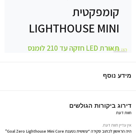
קומפקטית
LIGHTHOUSE MINI
תאורת LED חזקה עד 210 לומנס
הצג עוד
העששית הקומפקטית
LIGHTHOUSE MINI מבית Goal Zero מספקת
מידע נוסף
תאורה חזקה וניידת במבנה קטן וקל לנשיאה.
בעלת וו תלייה ומגנטים
מובנים להצמדה למשטחים, וכן סוללה נטענת
המשמשת גם כמטען חירום למכשירים קטנים.
דירוג ביקורות הגולשים
חוות דעת
זהו פתרון תאורה מושלם
לטיולי שטח, קמפינג ולכל מצבי החירום בבית או
אין עדיין חוות דעת.
בדרכים.
היה הראשון לכתוב סקירה “עששית נטענת Goal Zero Lighthouse Mini Core”