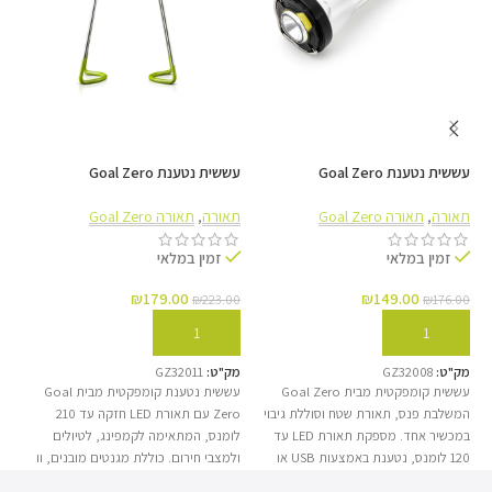
גוף אלומיניום קל משקל בדרגת כלי טיס, עמיד למים
בדירוג IP67 ועמיד בפני פגיעות. הפנס בנוי לעבודה
במצבים הקשים ביותר, כולל סופות גשם עזות.
עששית נטענת Goal Zero
עששית נטענת Goal Zero
LM
Lighthouse Mini Core
Lighthouse Micro Charge USB
תאורה
,
תאורה Goal Zero
תאורה
,
תאורה Goal Zero
תא
זמין במלאי
זמין במלאי
זום פי 2 וחוגת Mag קניינית
₪
179.00
₪
149.00
00
₪
223.00
₪
176.00
הפנס מאפשר מעבר מהיר בין 5 מצבי תאורה בעזרת חוגת ה-Mag
הוספה לסל
הוספה לסל
הייחודית שלנו, המאפשרת דיוק מירבי בתפעול. יחד עם זום אופטי
מק"ט:
GZ32008
מק"ט:
GZ32011
מק
מתכוונן פי 2, תוכלו לכוון את עוצמת האור ואת מרחק האלומה (עד
עששית קומפקטית מבית Goal Zero
עששית נטענת קומפקטית מבית Goal
פנ
253 מטר) בדיוק לפי הצרכים המשתנים שלכם בשטח.
המשלבת פנס, תאורת שטח וסוללת גיבוי
Zero עם תאורת LED חזקה עד 210
הו
במכשיר אחד. מספקת תאורת LED עד
לומנס, המתאימה לקמפינג, לטיולים
2000
120 לומנס, נטענת באמצעות USB או
ולמצבי חירום. כוללת מגנטים מובנים, וו
פאנל סולארי, ומאפשרת גם טעינת
תלייה ורגליים מתקפלות לשימוש נוח
לומ