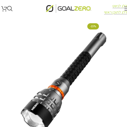
דלג לניווט
דלג לתוכן ראשי
עמוד הבית
תאורה
תאורה NEBO
-15%