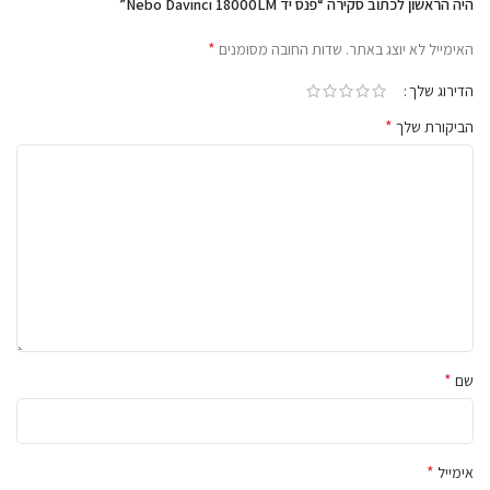
היה הראשון לכתוב סקירה “פנס יד Nebo Davinci 18000LM”
*
האימייל לא יוצג באתר.
שדות החובה מסומנים
הדירוג שלך
*
הביקורת שלך
*
שם
מה הופך את ה-Davinci™ 18000
לטוב בעולם?
*
אימייל