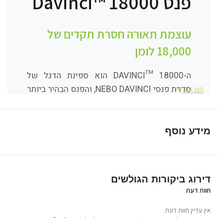
פנס Davinci™ 18000
עוצמת תאורה חסרת תקדים של
18,000 לומן
ה-DAVINCI™ 18000 הוא ספינת הדגל של
סדרת פנסי NEBO DAVINCI, והפנס הבהיר ביותר
הצג עוד
שיוצר אי פעם בסדרה עם עוצמה דמיונית של
18,000 לומן. זהו כלי תאורה מעוצב ומחוספס
המשלב את הטכנולוגיות המתקדמות ביותר שלנו,
מידע נוסף
כולל בקרת טמפרטורה וכוח חכמה, ומיועד לאלו
שדורשים את המקסימום המוחלט מהציוד
שלהם.
דירוג ביקורות הגולשים
חוות דעת
אין עדיין חוות דעת.