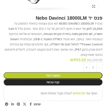
לחץ על התמונה להגדלה
פנס יד Nebo Davinci 18000LM
פנס יד
NEBO DAVINCI 18000LM
הוא פנס עוצמתי במיוחד המספק עד
18,000 לומן
של תאורה חזקה למרחק של עד כ-253 מטר. הפנס כולל
5 מצבי
תאורה, זום מתכוונן וחוגת בחירת מצבים מגנטית
, המאפשרים שליטה מדויקת
בעוצמת האור. בנוסף, הוא מצויד
בסוללה נטענת USB-C
, טכנולוגיית
Smart
Power Control™ לניהול חכם של הסוללה
, וגוף אלומיניום קשיח עם עמידות
למים ואבק בתקן
IP67
, מה שהופך אותו לפנס מקצועי לעבודה, לטיולים ולשימוש
בתנאי שטח קשים.
₪
993.00
₪
1,168.00
הוספה לסל
קנה עכשיו
הוסף עוד
500.00
₪
לעגלה וקבל משלוח חינם!
שתפו: