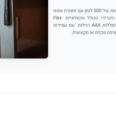
ה-INSPECTOR 500+ הוא פנס כיס מהפכני, המשלב עוצמה של 500 לומן עם תאורת שטח
נשלפת הייחודית ל-NEBO. הוא מציע פתרון תאורה היברידי הכולל טכנולוגיית Flex-
Power™, המאפשרת לכם לבחור בין סוללה נטענת לסוללות AAA רגילות. עם עמידות
ימה טכנית או מקצועית.
Inspe+ לכלי עבודה עילאי?