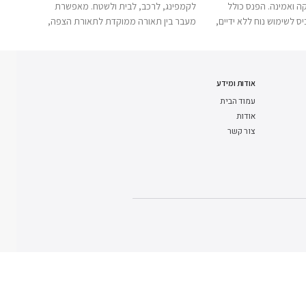
ה ואמינה. הפנס כולל
לקמפינג, לרכב, לבית ולשטח. מאפשרת
מספקת
ס לשימוש נוח ללא ידיים,
מעבר בין תאורה ממוקדת לתאורת הצפה,
או לקר
 אלומיניום קשיח ועמיד
כוללת מגנטים לתלייה מהירה, צריכת חשמל
באנרג
למים בתקן IP67. ה-PL500 נטען באמצעות
נמוכה במיוחד ואפשרות לשרשור עד 8 יחידות.
ודה מקצועית, לטיולים
פתרון תאורה נוח ועמיד לעבודה עם תחנות
רחבה. 
אשר נדרשת תאורה חזקה
הכוח מסדרת Yeti.
כמעט ע
אודות ומידע
עמוד הבית
אודות
צור קשר