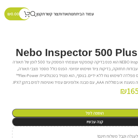
עמוד הבית
חנות
אודות
צור קשר
תקנון
₪
0.00
פנס כיס NEBO Inspector 500 Plus הוא פנס בדיקה קומפקטי ועוצמתי המספק עד 500 לומן של תאורה
עבודות תחזוקה, בדיקות ציוד ושימוש יומיומי. הפנס כולל מספר מצבי תאורה,
בסיס מגנטי חזק ותפס כיס מפלדה לשימוש נוח ללא ידיים. בנוסף, הוא מצויד בטכנולוגיית Flex-Power™
ה אלומיניום עמיד ואטימות למים בתקן IPX7.
₪
16
הוספה לסל
קנה עכשיו
עגלה וקבל משלוח חינם!