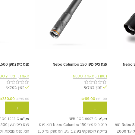
בקרת כוח חכמה (SPC)
מצויד במערכת ניהול אנרגיה חכמה המבטיחה
USB הכלול.
פנס כיס מיני Nebo Columbo 150
פנס כיס נטען Nebo Master Series PL500
תאורה
,
תאורה NEBO
תאורה
,
תאורה NEBO
זמין במלאי
זמין במלאי
₪
250.00
₪
69.00
₪
295.00
₪
81.00
הוספה לסל
הוספה לסל
מפרט טכני מלא
מק"ט:
NEB-POC-0007-G
מק"ט:
POC-1002-G
Nebo S
הוא
פנס כיס מיני Nebo Columbo 150 הוא פנס
פנס כיס
ק עד
2000
בדיקה קומפקטי בעיצוב עט, המספק עד 150