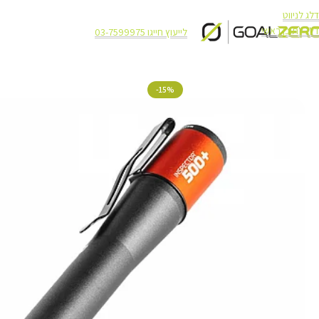
דלג לניווט
דלג לתוכן ראשי
לייעוץ חייגו 03-7599975
עמוד הבית
תאורה
תאורה NEBO
פנס כיס Nebo Inspector 500 Plus
-15%