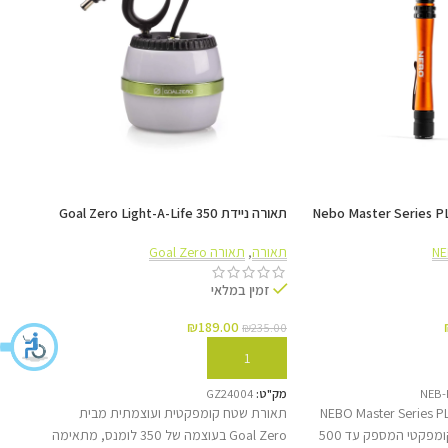
 מעבר חלק בין מצבי התאורה ושומרת על חיי הסוללה. מחוון
הטעינה המובנה מציג בכל עת את מצב האנרגיה, כך שתמיד תדעו מתי הגיע הזמן להטעין דרך כבל ה-Micro
תאורה ניידת Goal Zero Light-A-Life 350
80Lm
תאורה
,
תאורה Goal Zero
תאורה
זמין במלאי
זמ
₪
189.00
₪
235.00
117.00
הוספה לסל
הוס
NEB-
מק"ט:
GZ24004
מק"ט:
 נטען NEBO Master Series PL500
תאורת שטח קומפקטית ועוצמתית מבית
הוא פנס עוצמתי וקומפקטי המספק עד 500
Goal Zero בעוצמה של 350 לומנס, מתאימה