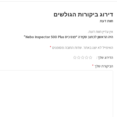
תאורת שטח נשלפת
דירוג ביקורות הגולשים
חוות דעת
הפנס מתרחב וחושף תאורת שטח (Area Light) עוצמתית
בטכנולוגיית COB, המאפשרת הארה רחבה ואחידה של
אין עדיין חוות דעת.
אזורי עבודה צפופים או חדרים שלמים.
היה הראשון לכתוב סקירה “פנס כיס Nebo Inspector 500 Plus”
*
האימייל לא יוצג באתר.
שדות החובה מסומנים
הדירוג שלך
*
הביקורת שלך