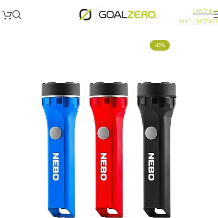
דלג לניווט
דלג לתוכן ראשי
עמוד הבית
תאורה
תאורה NEBO
-15%