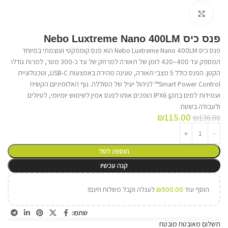
לחץ על התמונה להגדלה
פנס כיס Nebo Luxtreme Nano 400LM
פנס כיס Nebo Luxtreme Nano 400LM הוא פנס קומפקטי ועוצמתי במיוחד
המספק עד 400–420 לומן של תאורה למרחק של עד כ-300 מטר, למרות גודלו
הקטן. הפנס כולל 5 מצבי תאורה, טעינה מהירה באמצעות USB-C, וטכנולוגיית
Smart Power Control™ לניהול יעיל של הסוללה. גוף האלומיניום הקשיח
ועמידות למים בתקן IPX6 הופכים אותו לפנס אמין לשימוש יומיומי, לטיולים
ולעבודה בשטח.
₪
115.00
₪
136.00
הוספה לסל
קנה עכשיו
הוסף עוד
500.00
₪
לעגלה וקבל משלוח חינם!
שתפו:
תשלום מאובטח מובטח