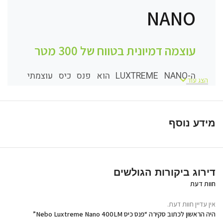
NANO
עוצמה דמיונית בטווח של 300 מטר
ה-LUXTREME NANO הוא פנס כיס עוצמתי
הצג עוד
וקומפקטי המבטל את הגבולות בין גודל
לביצועים. למרות המידות המזעריות שלו, הוא
מציע טווח תאורה מדהים של 300 מטר (328
מידע נוסף
יארד) ועוצמת טורבו של 420 לומן. זהו הפתרון
המושלם לחובבי שטח, אנשי מקצוע וכל מי
שזקוק לתאורה איכותית ומרוחקת בתוך כף היד.
דירוג ביקורות הגולשים
חוות דעת
אין עדיין חוות דעת.
היה הראשון לכתוב סקירה “פנס כיס Nebo Luxtreme Nano 400LM”