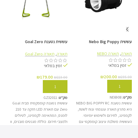
עמידות IPX6 וקשיחות
גוף אלומיניום תעופתי מוקשח הופך את ה-NANO לעמיד
במיוחד במים ובהשפעות מכניות. הוא תוכנן לשרוד את
עששית Nebo Big Poppy
עששית נטענת Goal Zero
עששי
השימוש הצפוף והקשוח ביותר בשטח או ביומיום.
Lighthouse Mini Core
תאורה
,
תאורה NEBO
תא
תאורה
,
תאורה Goal Zero
זמין במלאי
זמין במלאי
₪
200.00
₪
179.00
00
₪
235.00
₪
223.00
הוספה לסל
הוספה לסל
מק"ט:
NE6908
מק
מק"ט:
GZ32011
עששית נטענת NEBO BIG POPPY RC
עששית נטענת קומפקטית מבית Goal
שליטה מוחלטת ב-5 מצבים
היא פתרון תאורה עוצמתי ונוח לשטח,
עש
Zero עם תאורת LED חזקה עד 210
לקמפינג, לחירום ולשימוש יומיומי.
לומנס, המתאימה לקמפינג, לטיולים
הפנס מציע 5 מצבי תאורה מגוונים הניתנים להפעלה מהירה, כולל
העששית משלבת עיצוב קומפקטי עם
אי
ולמצבי חירום. כוללת מגנטים מובנים, וו
תאורה חזקה ואחידה, המספקת פיזור אור
ומ
תלייה ורגליים מתקפלות לשימוש נוח
מצב טורבו עוצמתי (420 לומן) למשימות נקודתיות ומצב נמוך (Low)
רחב ונעים לעיניים. הדגם כולל סוללה
תא
כמעט בכל מקום, לצד סוללה פנימית
עם מעבר ישיר לחיסכון באנרגיה. הכפתור הצדי המואר מאפשר