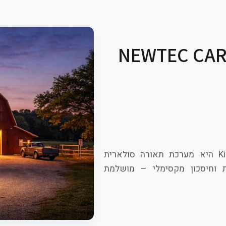
ב סולארית NEWTEC CARBON
NEWTEC CARBON 5700Lm מסדרת King Light 2.0 היא מערכת תאורה סולארית
ת וחיסכון מקסימלי – מושלמת