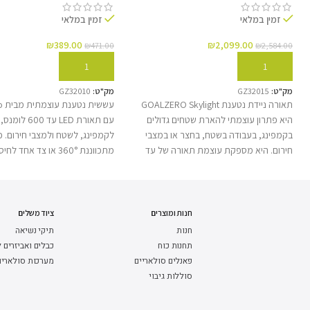
זמין במלאי
זמין במלאי
₪
389.00
₪
2,099.00
₪
471.00
₪
2,584.00
הוספה לסל
הוספה לסל
מק"ט:
GZ32015
מק"ט:
GZ32010
תאורה ניידת נטענת GOALZERO Skylight
עשש
היא פתרון עוצמתי להארת שטחים גדולים
עם תאורת LED עד
בקמפינג, בעבודה בשטח, בחצר או במצבי
לקמפינג, לשטח ולמצבי חירום. 
חירום. היא מספקת עוצמת תאורה של עד
מתכווננת 360° או צד אחד
6000 לומנס, כוללת 6 עלי תאורת LED
סוללת ליתיום פנימית המשמשת 
מתכווננים, נפתחת לגובה של עד 4.5 מטר,
גיבוי לטעינת מכשירים, ושלוש אפ
ועמידה בתקן IPX4 לשימוש חיצוני. ניתן
טעינה: USB, פאנל סולארי או 
להפעיל אותה באמצעות סוללה פנימית או
תאורה אמין ונייד לשימוש בכל מק
חנות ומוצרים
ציוד משלים
בחיבור לתחנות הכוח מסדרת Yeti, והיא
חנות
תיקי נשיאה
מגיעה עם תיק נשיאה קשיח, כבל 12V ו-3
תחנות כוח
כבלים ואביזרים 
דגם
יתדות לייצוב.
פאנלים סולאריים
מערכות סולארי
סוללות גיבוי
הספק תאורה