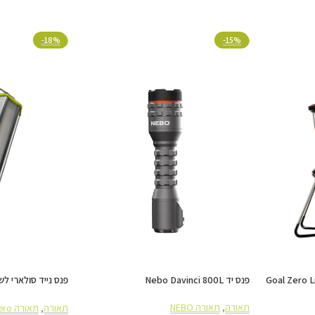
-18%
-15%
יתרונות מרכזיים
חיסכון מלא בחשמל ובעלויות תחזוק
התקנה פשוטה ומהירה ללא צורך בכב
ביצועים יציבים גם בתנאי מזג אוויר 
Goal Zero Lighth
פנס יד Nebo Davinci 800L
500Lm
תאורה
,
תאורה NEBO
תאורה
,
תאורה Goal Zero