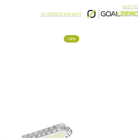
דלג לניווט
דלג לתוכן ראשי
לייעוץ חייגו 03-7599975
עמוד הבית
תאורה
תאורה NEWTEC CARBON
תאורת רחוב סולארית מקצועית Newtec Carbon 5700Lm
-19%