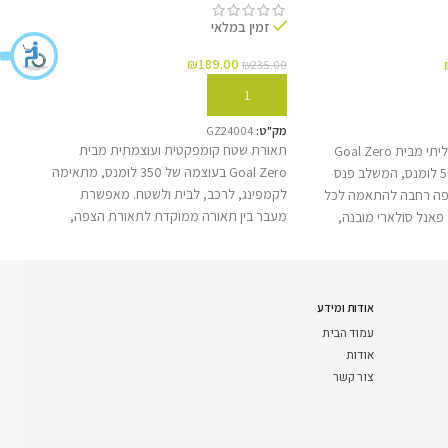
זמין במלאי
זמ
₪
189.00
₪
235.00
117.00
הוספה לסל
הוס
מק"ט:
GZ24004
מק"ט:
תאורת שטח קומפקטית ועוצמתית מבית
פנס סולארי רב־תכליתי מבית Goal Zero
Goal Zero בעוצמה של 350 לומנס, מתאימה
בעוצמה של עד 500 לומנס, המשלב פנס
לקמפינג, לרכב, לבית ולשטח. מאפשרת
פה רחבה להתאמה לכל
מספקת
מעבר בין תאורה ממוקדת לתאורת הצפה,
פאנל סולארי מובנה,
או לקר
כוללת מגנטים לתלייה מהירה, צריכת חשמל
טעינה באמצעות USB-C וסוללת גיבוי
באנרג
נמוכה במיוחד ואפשרות לשרשור עד 8 יחידות.
לטעינת מכשירים. פתרון תאורה
פתרון תאורה נוח ועמיד לעבודה עם תחנות
 בתקן ‎IP67‎ לקמפינג, לטיולים ולמצבי
רחבה. 
הכוח מסדרת Yeti.
כמעט ע
אודות ומידע
עמוד הבית
אודות
צור קשר