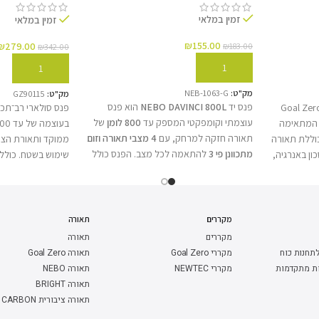
זמין במלאי
זמין במלאי
₪
155.00
₪
279.00
₪
183.00
₪
342.00
הוספה לסל
הוספה לסל
מק"ט:
NEB-1063-G
מק"ט:
GZ90115
פנס יד
NEBO DAVINCI 800L
הוא פנס
ית נטענת עוצמתית מבית Goal Zero
עוצמתי וקומפקטי המספק עד
800 לומן
של
 600 לומנס, המתאימה
תאורה חזקה למרחק, עם
4 מצבי תאורה וזום
כוללת תאורה
ממוקד ותאורת הצ
מתכוונן פי 3
להתאמה לכל מצב. הפנס כולל
 לחיסכון באנרגיה,
שימוש בשטח. כולל 
סוללה נטענת USB-C
, טכנולוגיית
Smart
גם כסוללת
מפרט טכני מלא
Power Control™
לניהול יעיל של הסוללה,
שרויות
‎5200mAh‎ 
ומבנה אלומיניום קשיח ועמיד למים. בנוסף,
דינמו ידני. פתרון
עמיד
הפנס יכול לשמש גם כ-
פאוור בנק לטעינת
ום.
חירום.
מקררים
תאורה
מכשירים דרך USB
, מה שהופך אותו לפתרון
מקררים
תאורה
תאורה אמין לעבודה, לטיולים ולשימוש יומיומי.
לתחנות כוח
מקררי Goal Zero
תאורה Goal Zero
BCT-OLK2.0-B
ות מתקדמות
מקררי NEWTEC
תאורה NEBO
תאורה BRIGHT
56W (כ-5700–5800Lm)
תאורה ציבורית CARBON