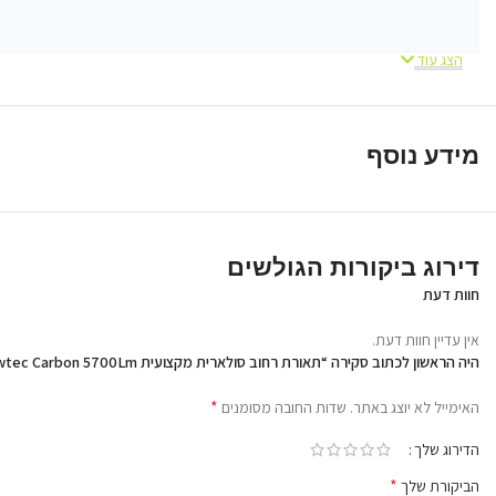
הצג עוד
מידע נוסף
דירוג ביקורות הגולשים
חוות דעת
אין עדיין חוות דעת.
עוצמת תאורה גבוהה של 5700–
היה הראשון לכתוב סקירה “תאורת רחוב סולארית מקצועית Newtec Carbon 5700Lm”
5800 לומן (56W LED)
*
האימייל לא יוצג באתר.
שדות החובה מסומנים
הדירוג שלך
*
הביקורת שלך