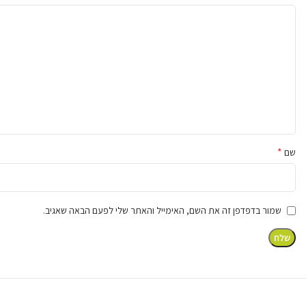
למה המוצר מתאים? (תרחישי שימוש)
*
שם
תאורת רחובות וכבישים שכונתיים
פארקים, גנים ציבוריים וטיילות
שמור בדפדפן זה את השם, האימייל והאתר שלי לפעם הבאה שאגיב.
חניונים פתוחים ואזורי תעשייה
אזורים מרוחקים ללא תשתית חשמל