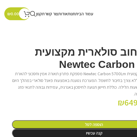
עמוד הבית
חנות
אודות
צור קשר
תקנון
₪
0.00
וב סולארית מקצועית
Newtec Carbon
תאורת רחוב סולארית מקצועית Newtec Carbon 5700Lm מספקת פתרון תאורה אמין וחסכוני להארת
ם ללא צורך בחיבור לחשמל. המערכת נטענת באמצעות פאנל סולארי במהלך היום
ת הלילה. כוללת חיישן תנועה לחיסכון באנרגיה, עמידות גבוהה לתנאי מזג
.
₪
649
הוספה לסל
קנה עכשיו