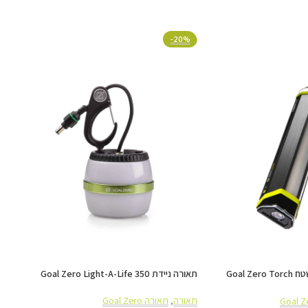
15%
-20%
ה
לים
וטמפרטורה קיצוניים
פנס נייד סולארי לשטח Goal Zero Torch
תאורה ניידת Goal Zero Light-A-Life 350
80Lm
תאורה
,
תאורה Goal Zero
תאורה