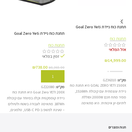
מערכות ימיות
תקן IP67 מבטיח עמידות מלאה בסביבה ימית
רטובה ו‌מאתגרת.
תחנת כוח ניידת Goal Zero Yeti
1500X
תחנת כוח ניידת Goal Zero Yeti
תחנות כוח
0X
200X
תחנות כוח
תח
אזל המלאי
חירום ומחוץ לרשת
זמין במלאי
₪
14,999.00
עצמאות אנרגטית מלאה בטיולים ובמצבי חירום
₪
738.00
00
₪
1,365.00
מידע נוסף
והפסקות חשמל.
הוספה לסל
מק"ט:
GZ36310
GOAL ZERO YETI 1500X היא תחנת כוח
מק"ט:
GZ22080
מק
ניידת עוצמתית עם קיבולת 1516Wh,
Goal Zero YETI 200X היא תחנת כוח
תח
ממיר מתח חכם 2000W וסוללת
ניידת קומפקטית וקלה במיוחד עם קיבולת
ליתיום-יון איכותית. היא מתאימה
187Wh. מתאימה לעבודה בשטח ולטיולים
לקמפינג, עבודה בשטח, אירועים, גיבוי
– טעינת לפטופ ב-USB-C PD, טלפונים,
לע
חירום והפעלת מגוון רחב של מכשירים
טאבלטים, מצלמות ותאורה. אפשר לטעון
בבית או מחוץ לבית. כוללת טעינה
מהקיר, מהרכב או מהשמש עם פאנל
סולארית, בקר MPPT, מגוון יציאות
חנות ומוצרים
סולארי תואם – פתרון אמין לגיבוי ולחשמל