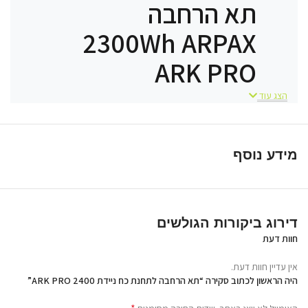
תא הרחבה
2300Wh ARPAX
ARK PRO
הצג עוד
עמידות IP67 – הרחבה עד
25.3kWh
מידע נוסף
תא ההרחבה של ARPAX ARK PRO
מוסיף קיבולת של ‎2300Wh ומאפשר
להאריך משמעותית את זמן העבודה
דירוג ביקורות הגולשים
של תחנת הכוח. באמצעות חיבור פשוט
חוות דעת
ומהיר ניתן להגדיל את הקיבולת
הכוללת של המערכת ולהפעיל ציוד
אין עדיין חוות דעת.
היה הראשון לכתוב סקירה “תא הרחבה לתחנת כח ניידת ARK PRO 2400”
לאורך שעות רבות ואף ימים שלמים.