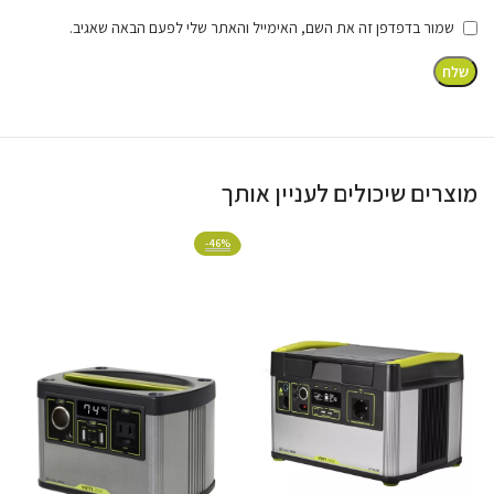
שמור בדפדפן זה את השם, האימייל והאתר שלי לפעם הבאה שאגיב.
למה הפתרון מתאים?
שטח ובנייה
מוצרים שיכולים לעניין אותך
עבודה ממושכת באתרי שטח ובנייה אינטנסיביים הדורשים
אנרגיה ללא הפסקה.
%
-46%
אירועים והפקות
אספקת חשמל רציפה לאירועים והפקות חיצוניות
ממושכות ומאתגרות.