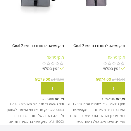
שומר על תחנת הכוח בזמן נסיעה ומקל על הובלה בין
נקודות שונות באופן מאובטח.
צילום ויצירה בשטח
תיק נשיאה לתחנת כח Goal Zero
תיק נשיאה לתחנת כח Goal Zero
פתרון נשיאה בטוח למקור חשמל עבור תאורה, מצלמות,
YETI 500X
YETI 200X
רחפנים וציוד הפקה יקר.
תיקי נשיאה
תיקי נשיאה
זמין במלאי
זמין במלאי
₪
279.00
₪
374.00
₪
343.00
₪
460.00
הוספה לסל
הוספה לסל
מק"ט:
GZ92310
מק"ט:
GZ92300
תיק נשיאה ייעודי לתחנת הכוח YETI 200X
תיק נשיאה לתחנת כוח Goal Zero Yeti
המספק הגנה מלאה ונוחות מקסימלית
500X הוא תיק מגן איכותי המיועד לאחסון
עיצוב חכם לשמירה מקסימלית
בזמן אחסון והובלה. התיק עשוי מחומרים
ולהובלה בטוחה של תחנת הכוח הניידת
עמידים ואיכותיים, כולל ריפוד פנימי
Yeti 500X. התיק עשוי בד עמיד וחזק עם
לשמירה על תחנת הכוח מפני מכות, אבק
ריפוד פנימי, המספק הגנה מפני מכות,