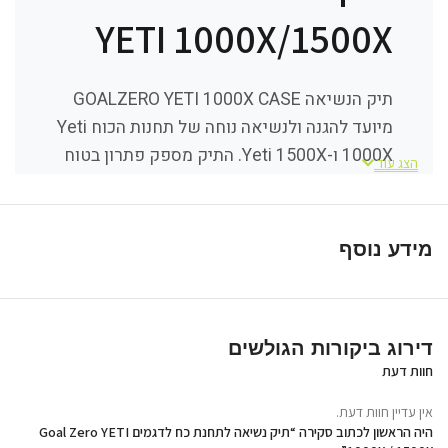
YETI 1000X/1500X
תיק הנשיאה GOALZERO YETI 1000X CASE
מיועד להגנה ולנשיאה נוחה של תחנות הכוח Yeti
1000X ו-Yeti 1500X. התיק מספק פתרון בטוח
הצג עוד
לשמירה על תחנת הכוח בזמן אחסון או הובלה,
ומאפשר לקחת את מקור האנרגיה הנייד שלכם
לטיולים, קמפינג, עבודה בשטח או שימוש מחוץ
מידע נוסף
לבית. המבנה החזק, הרצועה המתכווננת והסגירה
המאובטחת מסייעים לשמור על הציוד מוגן ונגיש
בכל מקום.
דירוג ביקורות הגולשים
חוות דעת
אין עדיין חוות דעת.
היה הראשון לכתוב סקירה “תיק נשיאה לתחנת כח לדגמים Goal Zero YETI